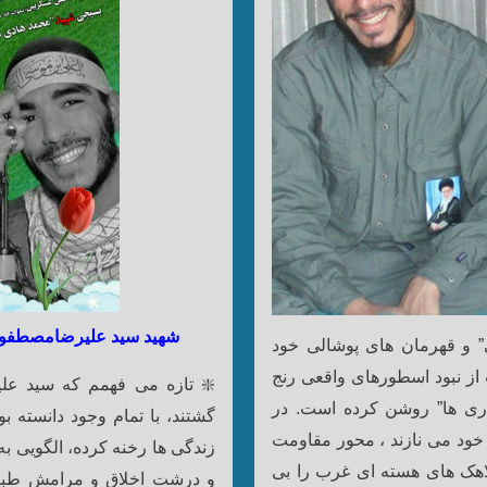
شهید سید علیرضامصطفوی
تی” و قهرمان های پوشالی خود
ز نبود اسطورهای واقعی رنج
❇️ تازه می فهمم که سید علی
قاری ها” روشن کرده است.
در
گشتند، با تمام وجود دانسته ب
 خود می نازند ، محور مقاومت
زندگی ها رخنه کرده، الگویی ب
اهک های هسته ای غرب را بی
و درشت اخلاق و مرامش طبق 