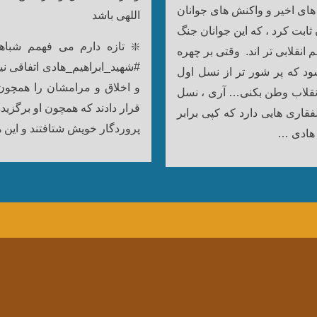
ای اخیر و واکنش های جوانان
اللهی باشد
ابت کرد ، که این جوانان جنگ
❇️ تازه دارم می فهمم شباه
وقتی بر چهره
#شهید_ابراهیم_هادی اتفاقی نی
ود که پر شور تر از نسل اول
و اخلاق و مرامشان را همچون
و انقلاب وطن بکنی…
آری ، نسل
قرار دادند که همچون او برگزید
فقاری هایی دارد که کپی برابر
پروردگار خویش شتافتند و این
 هادی …