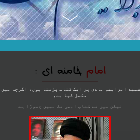
امام
خامنه ای :
شہید ابراہیم ہادی پر ایک کتاب پڑھتا ہوں، اگرچہ میں 
مکمل کیا ہے،
لیکن میں نے کتاب ابھی تک نہیں چھوڑا ہے.