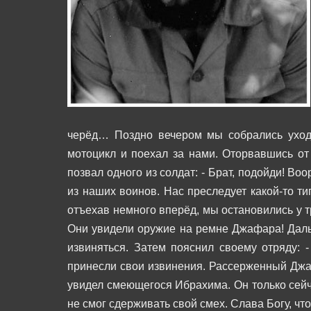
черёд…
Поздно вечером мы собрались уход
мотоцикл и поехал за нами. Оторвавшись от
позвал одного из солдат:
- Брат, подойди!
Воо
из наших воинов. Нас преследует какой-то 
отъехав немного вперёд, мы остановились у 
Они увидели оружие на ремне Джафара! Даль
извиняться. Затем пояснил своему отряду:
принесли свои извинения. Рассерженный Джа
увидел смеющегося Ибрахима. Он только сейч
не смог сдерживать свой смех. Слава Богу, чт