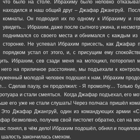
что было на столе. Ибрахиму было неловко отказыват
находился и наш общий друг – Джафар Джангруй.
Посл
комнаты. Он подводил их по одному к Ибрахиму и го
увидеть…
Ибрахим, даже после сытного ужина, и несмотря
поднимался со своего места и обнимался с каждым из 
сторонке. Не успевал Ибрахим присесть, как Джафар
порядком устал от этого, и, с присущим ему спокойств
ить. Ибрахим, сев сзади меня на мотоцикл, поторопил 
 него на приличное расстояние, мы подъехали к контроль
руженный молодой человек подошел к нам. Ибрахим прод
тип…
Сделав паузу, он продолжил:
- Я промолчу… Только б
тротуара и стали смеяться.
Когда Джафар подъехал, его мо
ше его уже не стали слушать!
Через полчаса пришёл кома
- Это Джафар Джангруй, один из командующих армии «С
фар безмолвно, получив свой пистолет обратно, сел на м
ас понял, в чём дело! Ибрахим подошёл, обнял и поцело
о шалость закончилась смехом.