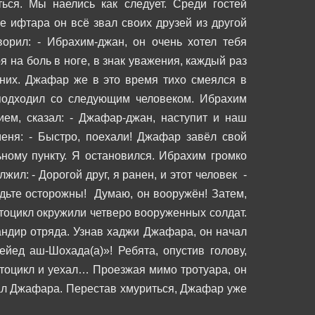
ься. Мы наелись как следует.
Среди гостей
е ифтара он всё звал своих друзей из другой
ворил:
- Ибрахим-джан, он очень хотел тебя
 на боль в ноге, в знак уважения, каждый раз
них. Джафар же в это время тихо смеялся в
 подходил со следующим человеком.
Ибрахим
ием, сказал:
- Джафар-джан, наступит и наш
меня:
- Быстро, поехали!
Джафар завёл свой
ному пункту. Я остановился. Ибрахим громко
олжил:
- Дорогой друг, я ранен, и этот человек -
удьте осторожны! Думаю, он вооружён!
Затем,
тоцикл окружили четверо вооруженных солдат.
ндир отряда. Узнав хаджи Джафара, он начал
ейед аш-Шохада(а)»!
Ребята, опустив голову,
отоцикл и уехал…
Проезжая мимо тротуара, он
вал Джафара. Перестав хмуриться, Джафар уже