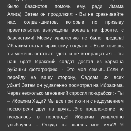
было баасистов, помочь ему, ради Имама
Али(а).
Затем он продолжил:
- Вы не сравнивайте
нас, солдат-шиитов, которые по призыву
правительства вынуждены воевать на фронте, с
баасистами!
Моему удивлению не было предела!
Ибрахим сказал иракскому солдату:
- Если хочешь,
ты можешь остаться здесь и не возвращаться – ты
наш брат!
Иракский солдат достал из кармана
рубашки фотографию:
- Это моя семья…Если я
перейду на вашу сторону, Саддам их всех
убьет!
Затем он удивленно посмотрел на Ибрахима.
Через несколько мгновений спросил по-арабски:
- Ты
– Ибрахим Хади?
Мы все притихли и с недоумением
посмотрели друг на друга…Это предложение не
нуждалось в переводе! Ибрахим удивленно
улыбнулся:
- Откуда ты знаешь мое имя?!
Я