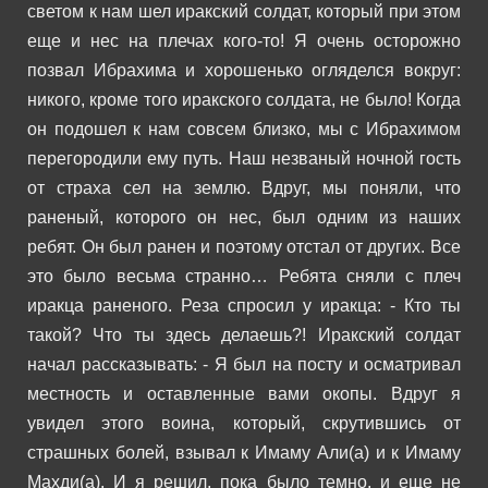
светом к нам шел иракский солдат, который при этом
еще и нес на плечах кого-то! Я очень осторожно
позвал Ибрахима и хорошенько огляделся вокруг:
никого, кроме того иракского солдата, не было!
Когда
он подошел к нам совсем близко, мы с Ибрахимом
перегородили ему путь. Наш незваный ночной гость
от страха сел на землю. Вдруг, мы поняли, что
раненый, которого он нес, был одним из наших
ребят. Он был ранен и поэтому отстал от других.
Все
это было весьма странно… Ребята сняли с плеч
иракца раненого. Реза спросил у иракца:
- Кто ты
такой? Что ты здесь делаешь?!
Иракский солдат
начал рассказывать:
- Я был на посту и осматривал
местность и оставленные вами окопы. Вдруг я
увидел этого воина, который, скрутившись от
страшных болей, взывал к Имаму Али(а) и к Имаму
Махди(а). И я решил, пока было темно, и еще не