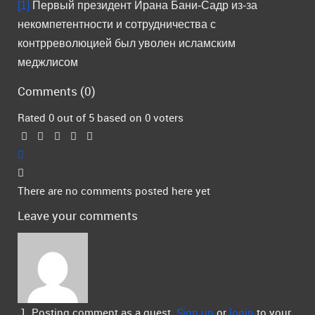
[1]
Первый президент Ирана Бани-Садр из-за
некомпетентности и сотрудничества с
контрреволюцией был уволен исламским
меджлисом
Comments (
0
)
Rated 0 out of 5 based on 0 voters
There are no comments posted here yet
Leave your comments
Posting comment as a guest.
Sign up
or
login
to your