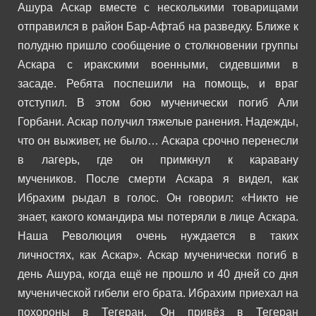
Ашура Аскар вместе с несколькими товарищами
отправился в район Бар-Афтаб на разведку. Ближе к
полудню пришло сообщение о столкновении группы
Аскара с иракскими военными, сидевшими в
засаде.
Ребята поспешили на помощь, и враг
отступил. В этом бою мученически погиб Али
Горбани. Аскар получил тяжелые ранения. Надежды,
что он выживет, не было… Аскара срочно перенесли
в лагерь, где он примкнул к каравану
мучеников.
После смерти Аскара я видел, как
Ибрахим рыдал в голос. Он говорил:
«Никто не
знает, какого командира мы потеряли в лице Аскара.
Наша Революция очень нуждается в таких
личностях, как Аскар».
Аскар мученически погиб в
день Ашура, когда ещё не прошло и 40 дней со дня
мученической гибели его брата. Ибрахим приехал на
похороны в Тегеран. Он привёз в Тегеран