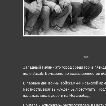
***
Западный Гилян - это город среди гор, в пяти
поле-Захаб. Большинство возвышенностей вбл
В первые дни войны войскам 4-й иракской арм
местности, враг вынужден был отступить. Посл
палатках вдоль дороги на Исламабад.
Бригада «Зульфикар» расположилась в местно