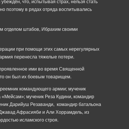
убеждён, что, испытывая страх, нельзя стать
нно поэтому в рядах отряда воспитывались
м отделом штабов, Ибрахим своими
перации при помощи этих самых нерегулярных
 армия перенесла тяжелые потери.
, проявленное ими во время Священной
что он был их боевым товарищем.
преемник командующего армии; мученик
 «Мейсам»; мученик Реза Кудини, командир
ченик Дарийуш Резаванди, командир батальона
 Джавад Афрасияби и Али Хоррамдель, из
рдостью исламского строя.