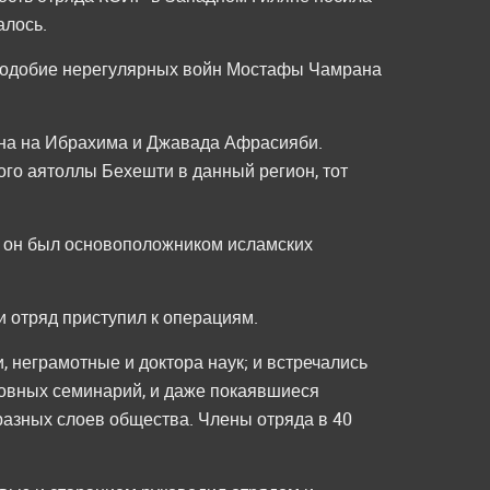
алось.
аподобие нерегулярных войн Мостафы Чамрана
ена на Ибрахима и Джавада Афрасияби.
ого аятоллы Бехешти в данный регион, тот
ак он был основоположником исламских
 отряд приступил к операциям.
, неграмотные и доктора наук; и встречались
уховных семинарий, и даже покаявшиеся
разных слоев общества. Члены отряда в 40