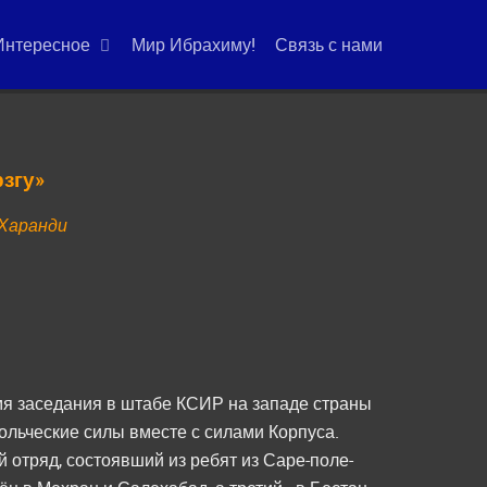
Интересное
Мир Ибрахиму!
Связь с нами
згу»
Харанди
мя заседания в штабе КСИР на западе страны
льческие силы вместе с силами Корпуса.
 отряд, состоявший из ребят из Саре-поле-