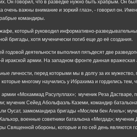
. Он говорил, что в разведке нужно быть храбрым. Он был 
 очень важны внимание и зоркий глаз», - говорил он. Име
храбрые командиры.
жафе, который руководил информативно-разведывательны
ой бригады, хотя мученически погиб еще до её создания.
оей годовой деятельности выполнил пятьдесят две разведо
4-й иракской армии. На западном фронте данная вражеская
ные личности, перед которыми мы в долгу за их мужество
, которые многому научились у Ибрахима и гордились тем, 
й армии «Мохаммад Расулуллах»; мученик Реза Дастваре, 
; мученик Сейед Абольфазль Каземи, командир батальона
ли Оусат, замкомандира бригады «Мослем бен Агиль»; му
альхор, военные советники батальона «Мегдад»; мученик
ры Священной обороны, которые и по сей день являются го