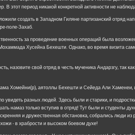
. В этот период никакой конкретной активности не наблюд
дложили создать в Западном Гиляне партизанский отряд н
ре-поле-Захаб.
ственность за проведение военных операций была возлож
Мохаммада Хусейна Бехешти. Однако, во время визита сам
сть, назовите свой отряд в честь мученика Андарзгу, так к
ама Хомейни(р), аятоллы Бехешти и Сейеда Али Хаменеи, и
о увидеть разных людей. Здесь были и старики, и подростки
шать намаз только вступив в отряд! Тут были и студенты д
скренняя и дружественная обстановка, собрались люди из 
хожи - в храбрости и высоком боевом духе!