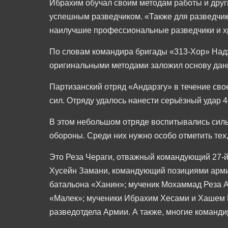
Ибрахим обучал своим методам работы и других
успешным разведчиком. «Также для разведчика
наилучшие профессиональные разведчики и 
По словам командира бригады «313-Хор» Над
оригинальными методами заложил основу данн
Партизанский отряд «Андарзгу» в течение св
сил. Отряду удалось нанести серьёзный удар 
В этом небольшом отряде воспитывались силь
обороны. Среди них нужно особо отметить тех
Это Реза Чераги, отважный командующий 27-
Хусейн Замани, командующий позициями армии
батальона «Ханин»; мученик Мохаммад Реза А
«Малек»; мученики Ибрахим Хесами и Хашем К
разведотдела Армии. А также, многие команди