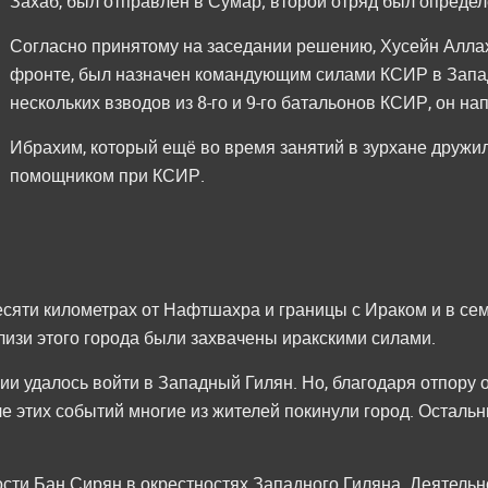
Захаб, был отправлен в Сумар; второй отряд был определё
Согласно принятому на заседании решению, Хусейн Алла
фронте, был назначен командующим силами КСИР в Запа
нескольких взводов из 8-го и 9-го батальонов КСИР, он н
Ибрахим, который ещё во время занятий в зурхане дружи
помощником при КСИР.
десяти километрах от Нафтшахра и границы с Ираком и в сем
изи этого города были захвачены иракскими силами.
ии удалось войти в Западный Гилян. Но, благодаря отпору
е этих событий многие из жителей покинули город. Остальн
сти Бан Сирян в окрестностях Западного Гиляна. Деятель