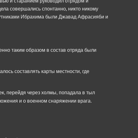
овью и старанием руководил отрядом и
дела совершались спонтанно, никто никому
путниками Ибрахима были Джавад Афрасияби и
нно таким образом в состав отряда были
лось составлять карты местности, где
к, перейдя через холмы, попадала в тыл
ложения и о военном снаряжении врага.