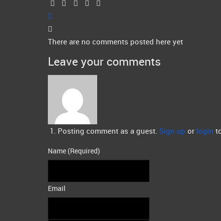
There are no comments posted here yet
Leave your comments
Posting comment as a guest.
Sign up
or
login
to
Name (Required)
Email