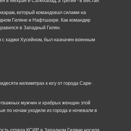
н в Мехран и Салехабад, а третий - в Бестан.
хкарам, который командовал силами на
дном Гиляне и Нафтшахре. Как командир
аправился в Западный Гилян.
л с хаджи Хусейном, был назначен военным
идесяти километрах к югу от города Саре-
 отважных мужчин и храбрых женщин этой
ые по ночам уходили из города и ночевали в
ность отряда КСИР в Западном Гиляне носила