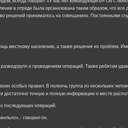
дом, всегда говорил: «У нас нет командующего!» Он с люб
ления в отряде была организована таким образом, что все 
ство решений принималось на совещаниях. Постоянными с
ощь местному населению, а также решение их проблем. Име
разведгрупп и проведением операций. Также ребятам удава
их особых правил. В полночь группа из нескольких челове
сти достаточно точную и полную информацию о месте распо
пех последующих операций.
ильно», - говорил он.