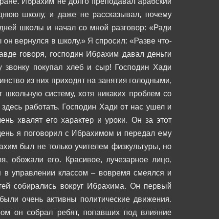
еране.
Ибрахим не долго преподавал арабский
днюю школу, и даже не рассказывал, почему
дней школы и начал со мной разговор:
«Ради
ы он вернулся в школу.»
Я спросил:
«Разве что-
авде говоря, господин Ибрахим давал деньги
у звонку покупал хлеб и сыр! Господин Хади
шинство из них приходят на занятия голодными,
т школьную систему, хотя никаких проблем со
 здесь работать. Господин Хади от нас ушел и
нь хвалят его характер и уроки. Он за этот
ень я поговорил с Ибрахимом и передал ему
хим был не только учителем физкультуры, но
ля, обожали его.
Красивое, лучезарное лицо,
 в управлении классом – вовремя смеялся и
ей собирались вокруг Ибрахима. Он первый
были очень активны политические движения.
ром он собрал ребят, попавших под влияние