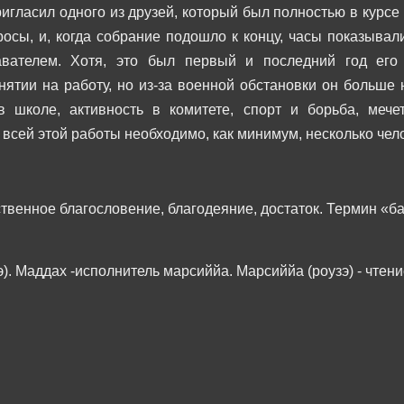
пригласил одного из друзей, который был полностью в курсе
росы, и, когда собрание подошло к концу, часы показывал
ателем. Хотя, это был первый и последний год его п
нятии на работу, но из-за военной обстановки он больше
 школе, активность в комитете, спорт и борьба, мече
сей этой работы необходимо, как минимум, несколько чел
твенное благословение, благодеяние, достаток. Термин «б
). Маддах -исполнитель марсиййа. Марсиййа (роузэ) - чте