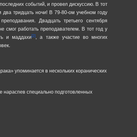
 последних событий, и провел дискуссию. В тот
и два тридцать ночи!
В 79-80-ом учебном году
реподавания. Двадцать третьего сентября
 не смог работать преподавателем.
В тот год у
[2]
ть и маддахи
, а также участие во многих
овек.
арака» упоминается в нескольких коранических
ние нараспев специально подготовленных