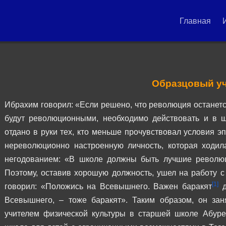
Главная
Образцовый у
Ибрахим говорил: «Если решено, что революция останет
будут революционными, необходимо действовать и в шк
отдано в руки тех, кто меньше прочувствовал условия э
нереволюционно настроенную личность, которая ходила
негодованием: «В школе должны быть лучшие револю
Поэтому, оставив хорошую должность, ушел на работу 
[1]
говорил: «Положись на Всевышнего. Важен баракят
д
Всевышнего, – тоже баракят».
Таким образом, он зан
учителем физической культуры в старшей школе Абуре