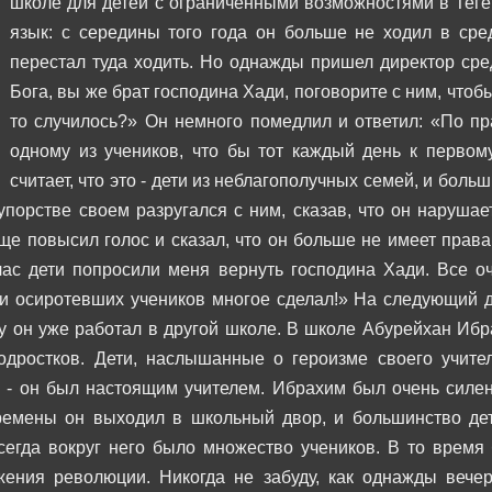
школе для детей с ограниченными возможностями в Тег
язык: с середины того года он больше не ходил в сре
перестал туда ходить.
Но однажды пришел директор сре
Бога, вы же брат господина Хади, поговорите с ним, чтоб
то случилось?»
Он немного помедлил и ответил: «По пр
одному из учеников, что бы тот каждый день к первом
считает, что это - дети из неблагополучных семей, и боль
упорстве своем разругался с ним, сказав, что он нарушае
ще повысил голос и сказал, что он больше не имеет права
ас дети попросили меня вернуть господина Хади. Все оче
и осиротевших учеников многое сделал!»
На следующий д
ку он уже работал в другой школе.
В школе Абурейхан Ибра
одростков. Дети, наслышанные о героизме своего учите
 - он был настоящим учителем.
Ибрахим был очень силен
ремены он выходил в школьный двор, и большинство дет
сегда вокруг него было множество учеников.
В то время 
жения революции.
Никогда не забуду, как однажды вече