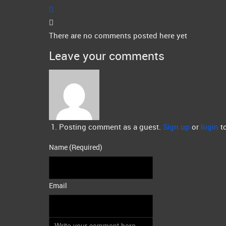
There are no comments posted here yet
Leave your comments
Posting comment as a guest.
Sign up
or
login
to
Name (Required)
Email