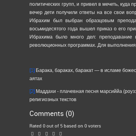
политических групп, и привел в мечеть, куда 
вечер дети получили ответы на все свои воп
Ибрахим был выбран образцовым преподав
восьмидесятого года вышел приказ о его при
Ибрахима было много дел: преподавание в
революционных программах. Для выполнения в
[1]
Барака, бараках, баракат — в исламе божес
аятах
[2]
Маддахи - плачевная песня марсиййа (роузэ
религиозных текстов
Comments (
0
)
Rated 0 out of 5 based on 0 voters