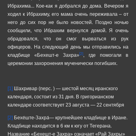
Ибрахима...
Кое-как я добрался до дома. Вечером я
ходил к Ибрахиму, его мама очень переживала – от
него до сих пор не было новостей. Поздно ночью
сообщили, что Ибрахим вернулся домой. Я очень
обрадовался, что он смог вырваться из рук
офицеров. На следующий день мы отправились на
[2]
кладбище «Бехешт-е Захра»
, где помогали в
церемонии захоронения мученически погибших.
[1]
Шахривар (перс. ‎) — шестой месяц иранского
календаря, состоит из 31 дня. В григорианском
календаре соответствует 23 августа — 22 сентября
[2]
Бехе́ште-Захра́— крупнейшее кладбище в Иране.
Кладбище находится в 6 км к югу от Тегерана.
Название «Бехешт-е Захра» означает «Рай Захры»