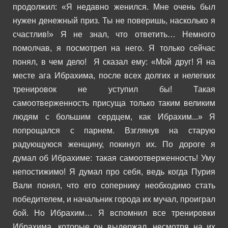
продолжил:
«Я недавно женился. Мне очень был
нужен денежный приз. Ты не поверишь, насколько я
счастлив!»
Я не знал, что ответить… Немного
помолчав, я посмотрел на него. Я только сейчас
понял, в чем дело!
Я сказал ему:
«Мой друг! Я на
месте ага Ибрахима, после всех долгих и нелегких
тренировок не уступил бы! Такая
самоотверженность присуща только таким великим
людям с большим сердцем, как Ибрахим...»
Я
попрощался с парнем. Взглянув на старую
радующуюся женщину, покинул их.
По дороге я
думал об Ибрахиме: такая самоотверженность! Уму
непостижимо! Я думал про себя, ведь когда Пурия
Вали понял, что его сопернику необходимо стать
победителем, и начальник города их мучал, проиграл
бой. Но Ибрахим… Я вспомнил все тренировки
Ибрахима, которые он выдержал, несмотря на их