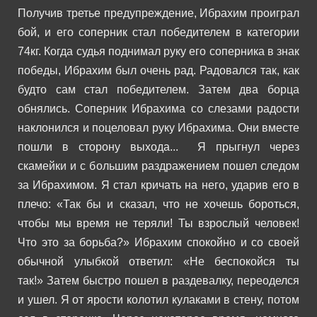
Получив третье предупреждение, Ибрахим проиграл
бой, и его соперник стал победителем в категории
74кг.
Когда судья поднимал руку его соперника в знак
победы, Ибрахим был очень рад. Радовался так, как
будто сам стал победителем. Затем два борца
обнялись. Соперник Ибрахима со слезами радости
наклонился и поцеловал руку Ибрахима. Они вместе
пошли в сторону выхода...
Я прыгнул через
скамейки и с большим раздражением пошел следом
за Ибрахимом. Я стал кричать на него, ударив его в
плечо:
«Так бы и сказал, что не хочешь бороться,
чтобы мы время не теряли! Ты взрослый человек!
Что это за борьба?»
Ибрахим спокойно и со своей
обычной улыбкой ответил:
«Не беспокойся ты
так!»
Затем быстро пошел в раздевалку, переоделся
и ушел.
Я от ярости колотил кулаками в стену, потом