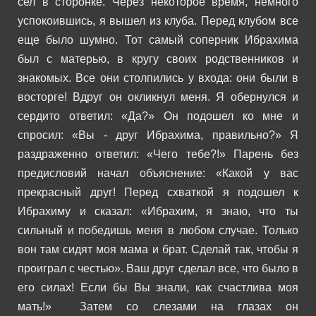
сел в сторонке. Через некоторое время, немного
успокоившись, я вышел из клуба. Перед клубом все
еще было шумно. Тот самый соперник Ибрахима
был с матерью, в кругу своих родственников и
знакомых. Все они столпились у входа: они были в
восторге! Вдруг он окликнул меня. Я обернулся и
сердито ответил:
«Да?»
Он подошел ко мне и
спросил:
«Вы - друг Ибрахима, правильно?»
Я
раздраженно ответил:
«Чего тебе?!»
Парень без
предисловий начал объяснение:
«Какой у вас
прекрасный друг! Перед схваткой я подошел к
Ибрахиму и сказал: «Ибрахим, я знаю, что ты
сильный и победишь меня в любом случае. Только
вон там сидят моя мама и брат. Сделай так, чтобы я
проиграл с честью». Ваш друг сделал все, что было в
его силах! Если бы Вы знали, как счастлива моя
мать!»
Затем со слезами на глазах он