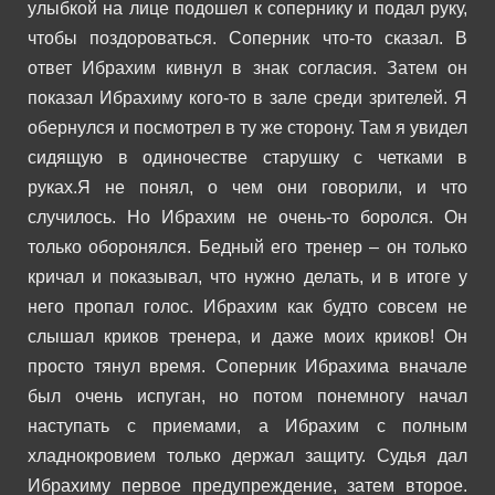
улыбкой на лице подошел к сопернику и подал руку,
чтобы поздороваться. Соперник что-то сказал. В
ответ Ибрахим кивнул в знак согласия. Затем он
показал Ибрахиму кого-то в зале среди зрителей. Я
обернулся и посмотрел в ту же сторону. Там я увидел
сидящую в одиночестве старушку с четками в
руках.
Я не понял, о чем они говорили, и что
случилось. Но Ибрахим не очень-то боролся. Он
только оборонялся. Бедный его тренер – он только
кричал и показывал, что нужно делать, и в итоге у
него пропал голос. Ибрахим как будто совсем не
слышал криков тренера, и даже моих криков! Он
просто тянул время.
Соперник Ибрахима вначале
был очень испуган, но потом понемногу начал
наступать с приемами, а Ибрахим с полным
хладнокровием только держал защиту.
Судья дал
Ибрахиму первое предупреждение, затем второе.