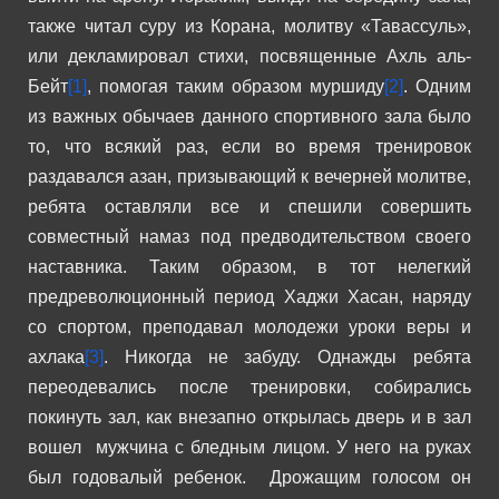
также читал суру из Корана, молитву «Тавассуль»,
или декламировал стихи, посвященные Ахль аль-
Бейт
[1]
, помогая таким образом муршиду
[2]
.
Одним
из важных обычаев данного спортивного зала было
то, что всякий раз, если во время тренировок
раздавался азан, призывающий к вечерней молитве,
ребята оставляли все и спешили совершить
совместный намаз под предводительством своего
наставника.
Таким образом, в тот нелегкий
предреволюционный период Хаджи Хасан, наряду
со спортом, преподавал молодежи уроки веры и
ахлака
[3]
.
Никогда не забуду. Однажды ребята
переодевались после тренировки, собирались
покинуть зал, как внезапно открылась дверь и в зал
вошел мужчина с бледным лицом. У него на руках
был годовалый ребенок. Дрожащим голосом он