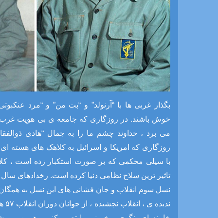
بگذار غربی ها با “آرنولد” و “بت من” و “مرد عنکبو
خوش باشند.
در روزگاری که جامعه ی بی هویت غرب ا
می برد ، خداوند چشم ما را به جمال “هادی ذوالف
روزگاری که امریکا و اسرائیل به کلاهک های هسته ای
با سیلی محکمی که بر صورت استکبار زده است ، کل
تاثیر ترین سلاح نظامی دنیا کرده است.
رخدادهای سال ه
نسل سوم انقلاب و جان فشانی های این نسل به همگان ث
ندیده ی ، انقلاب نچشیده ، از جوانان دوران انقلاب ۵۷ هم انقلابی تر اند.
خامنه ای بنگری و خمینی را تصور کنی ، همین می ش