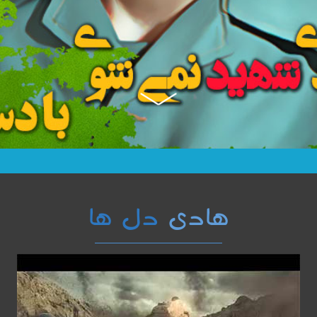
هادی
دل ها