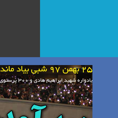
25 بهمن 97 شبی بیاد ماندنی
یادواره شهید ابراهیم هادی و 300 پرستوی گمنام کانال کمیل و حنظله