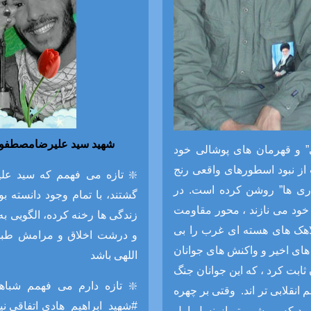
شهید سید علیرضامصطفوی
تی” و قهرمان های پوشالی خود
ز نبود اسطورهای واقعی رنج
❇️ تازه می فهمم که سید علی
قاری ها” روشن کرده است.
در
گشتند، با تمام وجود دانسته ب
 خود می نازند ، محور مقاومت
زندگی ها رخنه کرده، الگویی ب
اهک های هسته ای غرب را بی
و درشت اخلاق و مرامش طبق 
ای اخیر و واکنش های جوانان
اللهی باشد
ابت کرد ، که این جوانان جنگ
❇️ تازه دارم می فهمم شباه
وقتی بر چهره
#شهید_ابراهیم_هادی اتفاقی نی
ود که پر شور تر از نسل اول