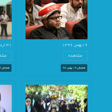
19بهمن 1396
31 اردیبهشت 95
مشاهده
مشا
همایش 19 بهمن 96
همایش ار