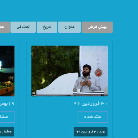
پیش فرض
عنوان
تاریخ
تصادفی
هم
31 فروردین 96
19بهمن 1396
مشاهده
مشا
تولد 31 فروردین 96
همایش 19 بهمن 96