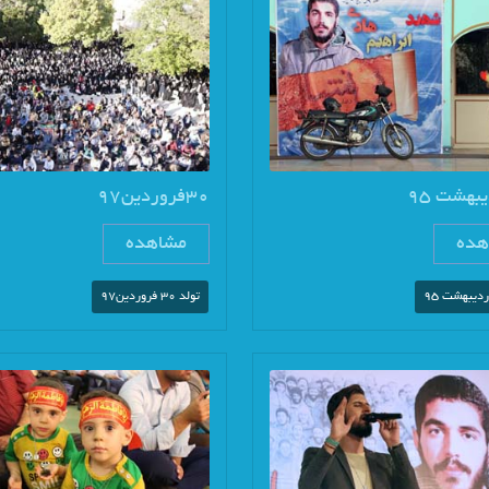
30فروردین97
هده
مشاهده
دیبهشت 95
تولد 30 فروردین97