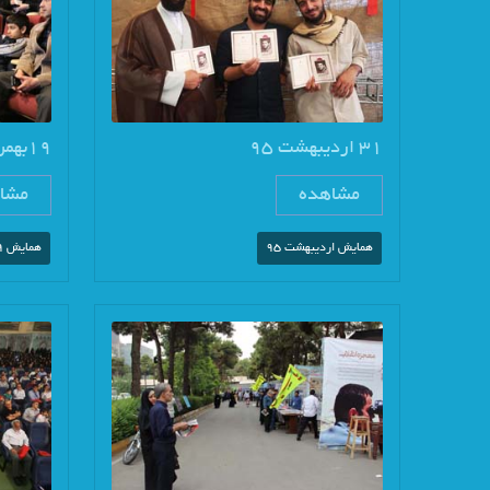
31 اردیبهشت 95
19بهمن 1396
مشاهده
مشا
همایش اردیبهشت 95
همایش 19 بهمن 96