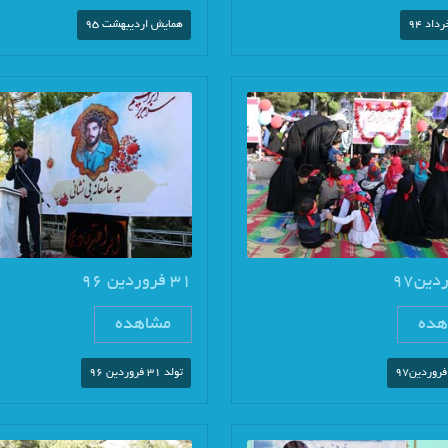
اد 94
همایش اردیبهشت 95
31 فروردین 96
هده
مشاهده
تولد 31 فروردین 96