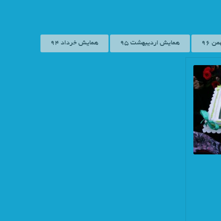
همایش اردیبهشت 95
همایش خرداد 94