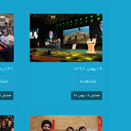
19بهمن 1396
31 اردیبهشت 95
مشاهده
مشا
همایش 19 بهمن 96
همایش ار