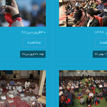
30فروردین97
هده
مشاهده
تولد 30 فروردین97