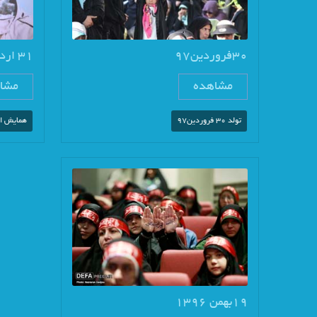
30فروردین97
31 اردیبهشت 95
مشاهده
مشا
تولد 30 فروردین97
همایش ار
19بهمن 1396