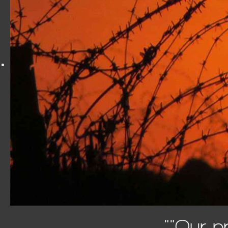
""Our p