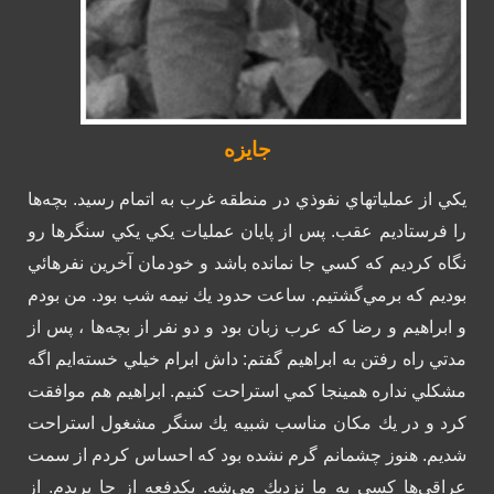
جایزه
يكي از عملياتهاي نفوذي در منطقه غرب به اتمام رسيد. بچه‌ها
را فرستاديم عقب. پس از پايان عمليات يكي يكي سنگرها رو
نگاه كرديم كه كسي جا نمانده باشد و خودمان آخرين نفرهائي
بوديم كه برمي‌گشتيم.
ساعت حدود يك نيمه شب بود. من بودم
و ابراهيم و رضا كه عرب زبان بود و دو نفر از بچه‌ها ، پس از
مدتي راه رفتن به ابراهيم گفتم: داش ابرام خيلي خسته‌ايم اگه
مشكلي نداره همينجا كمي استراحت كنيم. ابراهيم هم موافقت
كرد و در يك مكان مناسب شبيه يك سنگر مشغول استراحت
شديم. هنوز چشمانم گرم نشده بود كه احساس كردم از سمت
عراقي‌ها كسي به ما نزديك مي‌شه. يكدفعه از جا پريدم. از