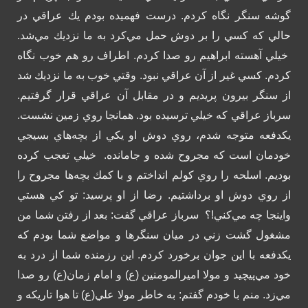
گوشه سنگر نگاه كردم. درست فهميده بودم يك عراقي در
حالي كه كسي را بر دوش حمل مي‌كرد به ما نزديك مي‌شد.
خيلي آهسته ابراهيم رو صدا كردم. اطراف رو هم خوب نگاه
كردم. كسي غير از آن عراقي نبود. وقتي خوب به ما نزديك شد
از سنگر بيرون پريديم و در مقابل آن عراقي قرار گرفتيم.
سرباز عراقي كه خيلي ترسيده بود. همانجا روي زمين نشست.
يكدفعه متوجه شدم، روي دوش او يكي از بچه‌هاي بسيجي
خودمان است كه مجروح شده و جامانده.
خيلي تعجب كرده
بوديم. اسلحه را روي كولم انداختم و با كمك بچه‌ها مجروح را
از روي دوش او برداشتيم. رضا از او پرسيد: تو كي هستي
واينجا چه مي‌كني!؟
سرباز عراقي گفت: بعد از رفتن شما من
مشغول گشت زني در ميان سنگرها و مواضع شما بودم كه
يكدفعه با اين جوان برخورد كردم. اين رزمنده شما از درد به
خود مي‌پيچيد و مولا اميرالمومنين (ع) و امام زمان(ع) رو صدا
مي‌زد. منم با خودم گفتم: به خاطر مولا علي(ع) تا هوا تاريكه و