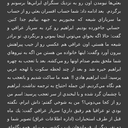
بعثي‌ها نيومدن اون رو به نزديك سنگراي ايراني‌ها برسونم و
برگردم.
بعد ادامه داد: شما حساب افسران بعثي رو از حساب
ما سربازاي شيعه كه مجبوريم به جبهه بيائيم جدا كنين.
حسابي جاخورده بوديم. ابراهيم رو كرد به سرباز عراقي و
گفت: حالا اگه بخواي مي‌توني اينجا بموني و برنگردي. تو برادر
شيعه ما هستي.
اون عراقي هم عكسي رو از جيب پيراهنش
بيرون آورد وگفت: اينها خانواده من هستن من اگه به نيروهاي
شما ملحق بشم صدام اونها رو مي‌كشه. بعد با تعجب به چهره
ابراهيم خيره شد و بعد از چند لحظه سكوت با لهجه عربي
پرسيد: اَنت ابراهيم هادي !!
همه ما ساكت شديم و باتعجب به
هم نگاه مي‌كرديم. اين جمله احتياج به ترجمه نداشت. ابراهيم
با چشمان گرد شده و با لبخندي از سر تعجب پرسيد: اسم من
رو از كجا مي‌دوني!؟ من به شوخي گفتم: داش ابرام، نگفته
بودي تو عراقيا هم رفيق داري!
سرباز عراقي گفت: يك ماه
قبل از طرف استخبارات (اداره اطلاعات عراق) تصوير شما و
دو نفر ديگر از فرماندهان غرب كشور رو براي همه يگانهاي