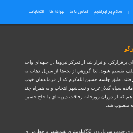
سلام بر ابراهیم
تماس با ما
جوانه ها
انتخابات
زگو
قرارکرد و قرار شد از تمركز نيروها در جبهه‌اي واحد
ف تقسيم شوند. لذا گروهي از بچه‌ها از سرپل ذهاب به
تند.
طبق جلسه حسين الله‌كرم كه از فرماندهان خوب
رمانده سپاه گيلان‌غرب و نفت‌شهر انتخاب و به همراه چند
هم كه از دوران زورخانه رفاقت ديرينه‌اي با حاج حسين
اه منصوب شد.
گيلان غرب شهري است در ميان كوهستان‌هاي مختلف ودر70 كيلومتري جنوب سرپل ودر 50كيلومتري نفت‌شهر و خط مرزي