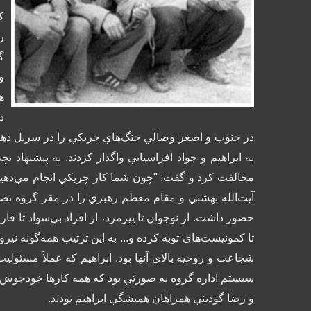
ك
ر
گ
و
ه
د
در جنوب و اصغر وصالي جنگ‌هاي چريكي را در سرپل ذهاب 
به ابراهيم و جواد افراسيابي واگذار كردند. به پيشنهاد 
مخالفت كرد و گفت: "چون شما كار چريكي انجام مي‌دهيد ن
آيت‌الله بهشتي و مقام معظم رهبري را در مقر گروه نصب 
حضور داشت. از نوجوان تا پيرمرد، از افراد بي‌سواد تا فا
تا كمونيست‌هاي توبه كرده و... به اين ترتيب همه‌گونه ن
شجاعت و روحيه‌ بالاي آنها بود. ابراهيم كه عملاً مسئ
سيستم اداره گروه به صورتي بود كه همه كارها خودجوش ان
و رضا گوديني همراهان هميشگي ابراهيم بودند.