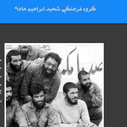
م
ج
س
م
گ
د