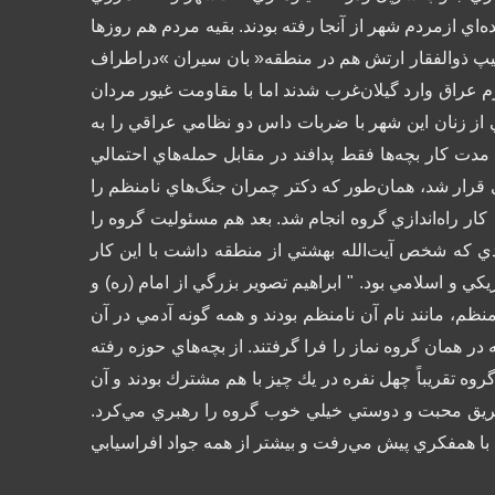
‌اي ازمردم شهر از آنجا رفته بودند. بقيه مردم هم روزها
د. تيپ ذوالفقار ارتش هم در منطقه« بان سيران »دراطراف
 عراق وارد گيلان‌غرب شدند اما با مقاومت غيور مردان
 از زنان اين شهر با ضربات داس دو نظامي عراقي را به
دت كار بچه‌ها فقط پدافند در مقابل حمله‌هاي احتمالي
قرار شد، همان‌طور كه دكتر چمران جنگ‌هاي نامنظم را
ار راه‌اندازي گروه انجام شد. بعد هم مسئوليت گروه را
زديدي كه شخص آيت‌الله بهشتي از منطقه داشت با اين كار
يكي و اسلامي بود. "
ابراهيم تصوير بزرگي از امام (ره) و
ظم، مانند نام آن نامنظم بودند و همه گونه آدمي در آن
در همان گروه نماز را فرا گرفتند. از بچه‌هاي حوزه رفته
گروه تقريباً چهل نفره در يك چيز با هم مشترك بودند و آن
ز طريق محبت و دوستي خيلي خوب گروه را رهبري مي‌كرد.
 با همفكري پيش مي‌رفت و بيشتر از همه جواد افراسيابي