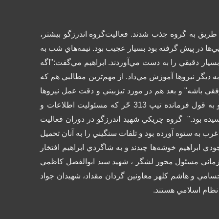
ن طريق به گروه جذب شدند.
فعاليت‌گروه اندرزگو بيشتر،
ي‌ها در پيش گرفته بود بسيار عجيب بود.
نيمه‌هاي شب به
يار دقيقي را به دست مي‌آوردند. ابراهيم مي‌گفت:"اگه
ه ديگر نيروها آموزش مي‌داد.
از مهم‌ترين مطالبي هم كه
قي باشه" و بعد هم در مورد تيزبيني و دقت عمل نيروها
براي همين از ميان نيروهاي اين گروه زبده‌ترين و بهترين نيروهاي شناسايي و حتي فرماندهاني شجاع، تربيت يافتند و به قول فرمانده تيپ 313 حّر كه مسئوليت اطلاعات و
يده بود."
گروه چريكي شهید اندرزگو در دوران فعاليت
 به ستوه آورده بود و تلفات سنگيني را به آنان تحميل
ي ابراهيم خوشه‌ها چيدند و به شاگردي ابراهيم افتخار
شگر، شهيد حسن زماني مسئول محور لشگر ، شهيد سيد ابوالفضل كاظمي
سامي و هاشم كلهر معاونين گردان مقداد، شهيدان جواد
نظام اسلامي هستند.