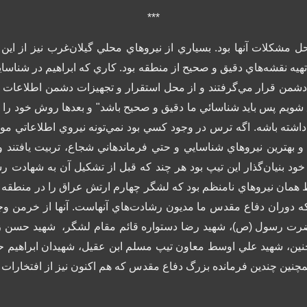
***
 مشكلات آنها بود. بسياري از نيروهاي محلي گيلان‌غرب نيز از اي
تهيه نقشه‌هاي دقيق و صحيح از منطقه بود. كاري كه ابراهيم در شناساي
 دشمن قرار مي‌گرفتند و از محل استقرار و تجهيزات دشمن اطلاعات بس
 شويم پس بايد شناسائي ما دقيق و صحيح باشد" و بعدها روش خود را ب
داشته باشه. اگه ترس در وجود كسي بود نمي‌تونه نيروي اطلاعاتي موف
خود بنيان‌گذار اين تيپ بود هر چند كه قبل از تشكيل آن به شهادت رس
همان نيروهاي نامنظم بود كه لشگر چهارم ارتش عراق را در منطقه غرب
ه دوران دفاع مقدس ما مديون رشادت‌هاي آنهاست. آنها از خرمن وجود
 رضا چراغي فرمانده شجاع لشگر 27 حضرت رسول (ص)، شهيد رضا دستواره قائم مقام ل
حنين، شهيد علي اوسط معاون تيپ مسلم ابن عقيل، شهيدان ابراهيم ح
چنين چندين فرمانده بزرگ دفاع مقدس كه هم اكنون نيز از افتخارات 