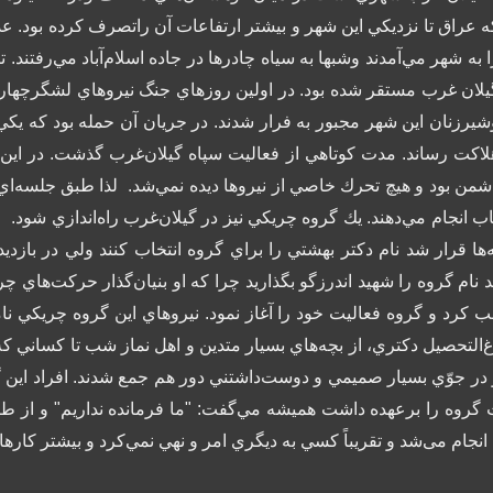
ه عراق تا نزديكي اين شهر و بيشتر ارتفاعات آن راتصرف كرده بود. عده
ا به شهر مي‌آمدند وشبها به سياه چادرها در جاده اسلام‌آباد مي‌رفتن
يلان غرب مستقر شده بود.
در اولين روزهاي جنگ نيروهاي لشگرچهارم
شيرزنان اين شهر مجبور به فرار شدند. در جريان آن حمله بود كه يكي
لاكت رساند.
مدت كوتاهي از فعاليت سپاه گيلان‌غرب گذشت. در اين م
شمن بود و هيچ تحرك خاصي از نيروها ديده نمي‌شد.
لذا طبق جلسه‌اي 
انجام مي‌دهند. يك گروه چريكي نيز در گيلان‌غرب راه‌اندازي شود.
ك
بچه‌ها قرار شد نام دكتر بهشتي را براي گروه انتخاب كنند ولي در با
ام گروه را شهيد اندرزگو بگذاريد چرا كه او بنيان‌گذار حركت‌هاي چر
كرد و گروه فعاليت خود را آغاز نمود. نيروهاي اين گروه چريكي نامن
رغ‌التحصيل دكتري، از بچه‌هاي بسيار متدين و اهل نماز شب تا كساني كه 
يرو در جوّي بسيار صميمي و دوست‌داشتني دور هم جمع شدند.
افراد اين 
وليت گروه را برعهده داشت هميشه مي‌گفت: "ما فرمانده نداريم" و ا
جام می‌شد و تقريباً كسي به ديگري امر و نهي نمي‌كرد و بيشتر كارها