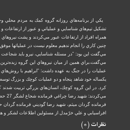
يكي از برنامه‌هاي روزانه گروه كمك به مردم محلي وحل
تشكيل تيم‌هاي شناسايي و عملياتي و عبور از ارتفاعات و 
همراه افراد از ارتفاعات عبور مي‌كردند و پشت نيروهاي
چنين كاري را انجام ندهيم معلوم نيست در عملياتها موفق
مي‌گفت اين بود: "در مسئله شناسايي، نيرو بايد شجاعت 
مي‌گفت.
عمليات را در جنگ به عهده داشت:
"ابراهيم با روش‌هاي 
يكساله خود شاهد پنجاه و دو عمليات كوچك و بزرگ توسط 
كرد. در اين گروه كوچك، انسان‌هاي بزرگي تربيت شدند ك
مي‌كردند:
شهيد
فرمانده گردان ميثم، شهيد رضا گوديني فرمانده گردان 
افراسيابي و علي خرّمدل از مسئولين اطلاعات لشكر و هم
نظرات (
0
)