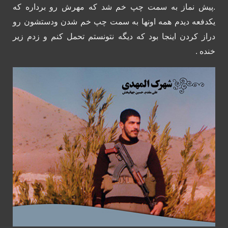
.پيش نماز به سمت چپ خم شد كه مهرش رو برداره كه
يكدفعه ديدم همه اونها به سمت چپ خم شدن ودستشون رو
دراز كردن اينجا بود كه ديگه نتونستم تحمل كنم و زدم زير
خنده .