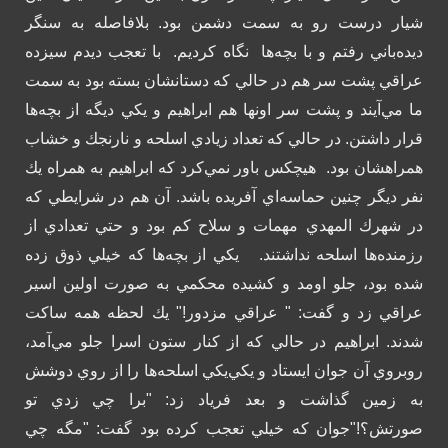
شيار درست رو به سمت دشمن بود. بلافاصله به سنگر
ديده‌باني رفتم و با بچه‌ها نگاه كرديم.
با تعجب ديدم سيزده
عراقي پشت سر هم در حالي كه دستانشان بسته بود به سمت
ما مي‌آيند و پشت سر اونها هم ابراهيم و يكي ديگه از بچه‌ها
قرار داشتن. در حالي كه تعداد زيادي اسلحه و نارنجك و خشاب
همراهشان بود.
هيچكس باور نمي‌كرد كه ابراهيم به همراه يك
نفر ديگر چنين حماسه‌اي آفريده باشد. آن هم در شرايطي كه
در شهرك المهدي مهمات و سلاح كم بود و حتي تعدادي از
رزمنده‌ها اسلحه نداشتند.
يكي از بچه‌ها كه خيلي ذوق زده
شده بود، جلو اومد و كشيده محكمي به صورت اولين اسير
عراقي زد و گفت: " عراقي مزدور!"
يك لحظه همه ساكت
شدند. ابراهيم در حالي كه از كنار ستون اسرا جلو مي‌آمد،
روبروي آن جوان ايستاد و يكي‌يكي اسلحه‌ها را از روي دوشش
به زمين گذاشت و بعد فرياد زد: "برا چي زدي تو
صورتش؟!"
جوان كه خيلي تعجب كرده بود گفت: "مگه چي