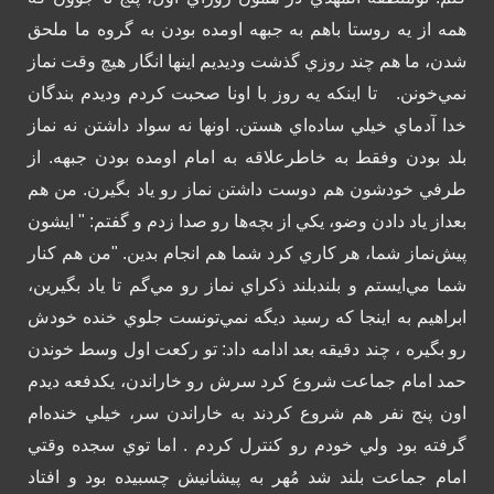
همه از يه روستا باهم به جبهه اومده بودن به گروه ما ملحق
شدن، ما هم چند روزي گذشت وديديم اينها انگار هيچ وقت نماز
نمي‌خونن.
تا اينكه يه روز با اونا صحبت كردم وديدم بندگان
خدا آدماي خيلي ساده‌اي هستن. اونها نه سواد داشتن نه نماز
بلد بودن وفقط به خاطرعلاقه به امام اومده بودن جبهه. از
طرفي خودشون هم دوست داشتن نماز رو ياد بگيرن. من هم
بعداز ياد دادن وضو، يكي از بچه‌ها رو صدا زدم و گفتم: " ايشون
پيش‌نماز شما، هر كاري كرد شما هم انجام بدين. "من هم كنار
شما مي‌ايستم و بلندبلند ذكراي نماز رو مي‌گم تا ياد بگيرين،
ابراهيم به اينجا كه رسيد ديگه نمي‌تونست جلوي خنده خودش
رو بگيره ، چند دقيقه بعد ادامه داد:
تو ركعت اول وسط خوندن
حمد امام جماعت شروع كرد سرش رو خاراندن، يكدفعه ديدم
اون پنج نفر هم شروع كردند به خاراندن سر، خيلي خنده‌ام
گرفته بود ولي خودم رو كنترل كردم . اما توي سجده وقتي
امام جماعت بلند شد مُهر به پيشانيش چسبيده بود و افتاد