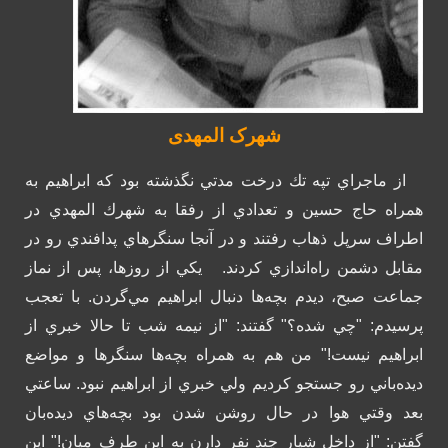
شهرک المهدی
از ماجراي تپه تك درخت مدتي نگذشته بود كه ابراهيم به
همراه حاج حسين و تعدادي از رفقا به شهرك المهدي در
اطراف سرپل ذهاب رفتند و در آنجا سنگرهاي پدافندي رو در
مقابل دشمن راه‌اندازي كردند.
يكي از روزها، پس از نماز
جماعت صبح، ديدم بچه‌ها دنبال ابراهيم مي‌گردن. با تعجب
پرسيدم: "چي شده؟" گفتند: "از نيمه شب تا حالا خبري از
ابراهيم نيست!" من هم به همراه بچه‌ها سنگرها و مواضع
ديده‌باني رو جستجو كرديم ولي خبري از ابراهيم نبود. ساعتي
بعد وقتي هوا در حال روشن شدن بود بچه‌هاي ديده‌بان
گفتن:
"از داخل شيار چند نفر دارن به اين طرف ميان!" اين