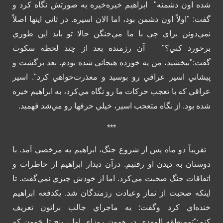
شده اون دشمنه"
ابراهيم خيره‌خيره به صورتش نگاه كرد و
گفت: "اولاً اون دشمن بود، اما الان اسيره. در ثاني اينها اصلاً
نمي‌دونن براي چي با ما مي‌جنگن حالا تو بايد اين طوري
برخورد كني؟"
آن رزمنده بعد از چند لحظه سكوت
گفت:"ببخشيد، من يه خورده هيجاني شده بودم. بعد برگشت و
پيشاني اسير عراقي رو بوسيد و معذرت‌خواهي كرد". اسير
عراقي كه با تعجب حركات ما رو نگاه مي‌كرد، به ابراهيم خيره
شده بود. از نگاه متعجب اسير، خيلي حرفها رو مي‌شد فهميد.
***
تقريباً دو ماه پس از شروع جنگ، ابراهيم به مرخصي آمد. با
دوستان به ديدن او رفتيم. درآن ديدار ابراهيم از خاطرات و
اتفاقات جنگ صحبت مي‌كرد. اما از خودش چيزي نمي‌گفت. تا
اينكه صحبت از نماز وعبادت رزمندگان شد. يكدفعه ابراهيم
خنده‌اي كرد وگفت: يه ماجراي جالب براتون تعريف
كنم:"تومنطقه المهدي در همون روزاي اول، پنج تا جَوون كه