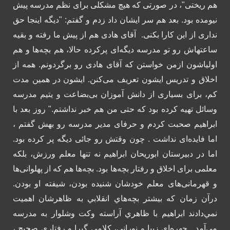
هم ریختی"، در صورتی که هیچ مشکلی برای نظم مدرسه پیش
نیومده بود. بعد هم سر ایشان داد زدم و گفتم: "دیگه اینجا حق
نداری از این کارا بکنی.
آقای هادی هم از پیش ما رفته و بقیه
ساعتهاش رو تو مدرسه دیگه‌ای پرکرده حالا، هم بچه‌ها و هم
اولیاشون ازمن خواستن که آقای هادی رو برگردونم. همه از
اخلاق و تدریس ایشون تعریف می‌کنن. ایشون در همین مدت
كم، برای بسیاری از دانش آموزان بی‌بضاعت و یتیم مدرسه
وسائل تهیه کرده بود که حتی من هم خبر نداشتم."
روز بعد با
ابراهیم صحبت کردم و حرفای مدیر مدرسه رو بهش گفتم ،
اما فایده‌ای نداشت . چون وقتش رو جائی دیگه پر کرده بود.
اما در دبیرستان ابوریحان ابراهیم نه تنها معلم ورزش، بلکه
معلمی برای اخلاق و رفتار بچه‌ها بود. بچه‌ها هم که از پهلوانی‌ها
و قهرمانی‌های معلم خودشان شنیده بودن، شیفته او بودن.
درآن زمان كه بيشتر بچه‌هاي انقلابي به ظاهرشان اهميت
نمي‌دادند ابراهيم با ظاهري آراسته وكت وشلوار به مدرسه
مي‌آمد.
چهره‌ای زیبا و نورانی، کلامی گیرا و رفتاری صحيح ،