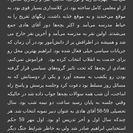
از او معلمی کامل ساخته بود.
در کلاسداری بسیار قوی بود، به
موقع می‌خندید و به موقع جَذَبه داشت. زنگهای تفریح را به
حیاط مدرسه می‌آمد و اکثر بچه‌ها دور آقای هادی جمع
می‌شدند. اولین نفر به مدرسه می‌آمد و آخرین نفر خارج می
شد و همیشه در اطرافش پر از دانش‌آموز بود.
در آن زمان که
جریانات سیاسی خیلی فعال شده بود. ابراهیم بهترین محل رو
برای خدمت به انقلاب انتخاب کرده بود.
فراموش نمي‌كنم،
تعدادي از بچه‌ها كه تحت تاثير گروه‌هاي سياسي قرار گرفته
بودن رو يكشب به مسجد آورد و يكي از دوستانش كه به
مسائل روز مسلط بود دعوت كرد وجلسه پرسش و پاسخ راه
‌انداخت، آن شب همه سوالات بچه‌ها جواب داده شد در حاليكه
وقتي جلسه به پايان رسيد ساعت دو نيمه شب بود.
سال
تحصیلی 59-58 آقای هادی به عنوان دبیر نمونه انتخاب شد. هر
چندکه سال اول و آخر تدریس او بود. اول مهر 59 حكم
استخدامي ابراهيم صادر شد ولي به خاطر شرايط جنگ ديگر