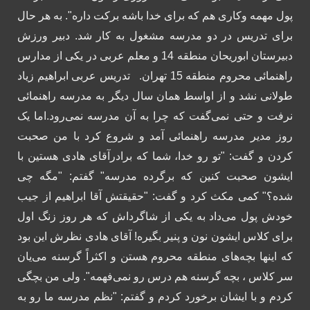
پول مهمه وکاری هم که برای خدا باشه برکت داره".
به هر حال
برای تدریس در دو مدرسه مشغول به کار شد. دبیر ورزش
دبیرستان ابوریحان منطقه 14 و معلم عربی در یکی از مدارس
راهنمائی محروم منطقه 15 تهران.
تدریس عربی ابراهیم زیاد
طولانی نشد و از اواسط همان سال دیگر به مدرسه راهنمائی
نرفت و حتی نمی‌گفت که چرا به آن مدرسه نمی‌رود.
اما یک
روز مدیر مدرسه راهنمائی آمد و شروع کرد با من صحبت
کردن و گفت: "تو رو خدا، شما که برادرآقای هادی هستین با
ایشون صحبت کنین که برگرده مدرسه" گفتم: "مگه چی
شده؟"
کمی مکث کرد و گفت: "حقیقتش آقا ابراهیم از جیب
خودش پول می‌داد به یکی از شاگرداش که هر روز زنگ اول
برای کلاس ایشون نون و پنیر بگیره! آقای هادی نظرش این بود
که اینها بچه‌های منطقه محروم هستن و اکثراً گرسنه می‌یان
سر کلاس ، بچه گرسنه هم درس رو نمی‌فهمه".
ولی من بچگی
کردم و با ایشان برخورد کردم و گفتم: "نظم مدرسه ما رو به