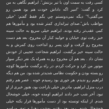
کسی رفت به سمت اون با تیر بزننش".
ابراهیم نگاهی به من
کرد و گفت: "امیر اگه داداش خودت هم بود همین رو
می‌گفتی؟" دیگه نمی‌دونستم چي بگم فقط گفتم: "خیلی
مواظب باش".صدای تیراندازی کمتر شده بود و مأمورها هم
کمی عقب‌تر رفته بودند.
ابراهیم خیلی سریع به حالت سینه
خیز رفت توی خیابان و خوابید کنار آن مجروح، بعد هم دست
مجروح رو گرفت و اون پسر رو انداخت روی کمرش و به
حالت سینه خیز برگشت.
ابراهیم شجاعت عجیبی از خودش
نشان داد . بعد هم آن مجروح رو به همراه یک نفر دیگر سوار
موتور من کرد و حرکت کردم. در راه برگشت مأمورها کوچه
رو بسته بودن و حکومت نظامی شدیدتر شده بود. من هم دیگه
ابراهیم رو ندیدم.
هر جوری بود رسيدم خونه . عصر هم رفتم
درب منزل ابراهیم، مادرش خیلی ناراحت بود، هنوز خبری از او
نبود. آخر شب خبر دادند ابراهیم اومده خونه، خیلی خوشحال
شدم. از اینکه تونسته بود از دست مأمورها فرار بکنه خیلی
خوشحال شدم. روز بعد رفتیم بهشت زهرا و توی مراسم