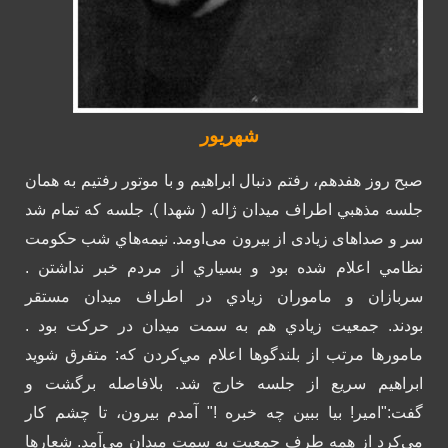
شهریور
صبح روز هفدهم، رفتم دنبال ابراهیم و با موتور رفتیم به همان
جلسه مذهبي اطراف میدان ژاله ( شهدا ).
جلسه که تمام شد
سر و صداهای زیادی از بیرون می‌اومد. نيمه‌هاي شب حكومت
نظامي اعلام شده بود و بسياري از مردم خبر نداشتن .
سربازان و ماموران زيادي در اطراف ميدان مستقر
بودند.
جمعيت زيادي هم به سمت ميدان در حركت بود .
مامورها مرتب از بلندگوها اعلام مي‌كردن كه: متفرق شويد
ابراهیم سریع از جلسه خارج شد. بلافاصله برگشت و
گفت:"امیر! بیا ببین چه خبره !"
آمدم بیرون، تا چشم کار
می‌کرد از همه طرف جمعیت به سمت میدان می‌آمد. شعارها