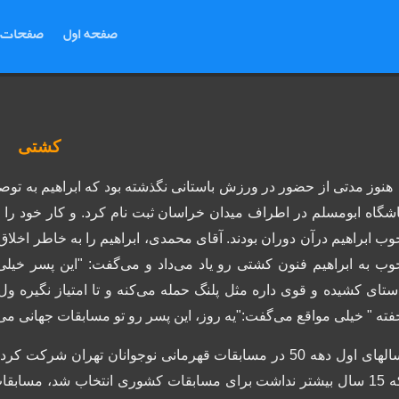
صفحه اول
صفحات
کشتی
نوز مدتی از حضور در ورزش باستانی نگذشته بود که ابراهیم به ت
شگاه ابومسلم در اطراف میدان خراسان ثبت نام کرد. و کار خود را با وزن 53 کیلو آ
وب ابراهیم درآن دوران بودند. آقای محمدی، ابراهیم را به خاطر اخ
وب به ابراهیم فنون کشتی رو یاد می‌داد و می‌گفت:
"این پسر خیلی 
ستای کشیده و قوی داره مثل پلنگ حمله می‌کنه و تا امتیاز نگیره ول
فته "
خیلی مواقع می‌گفت:"یه روز، این پسر رو تو مسابقات جهانی می 
سالهای اول دهه 50 در مسابقات قهرمانی نوجوانان تهران شر
که 15 سال بیشتر نداشت برای مسابقات کشوری انتخاب شد، مسابقات