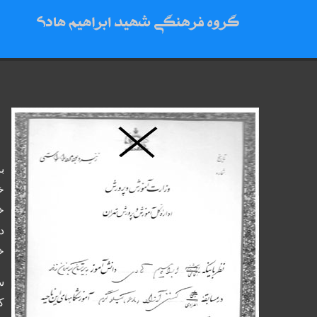
ه
با
خ
خ
د
خ