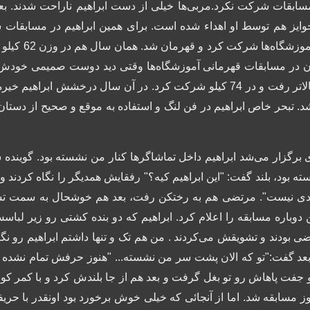
سابقات شرکت نکرد.
مربی‌ها خیلی از دست ابراهیم ناراحت شدند. ب
وایز هم توسط او اهداء شده است. برای همین ابراهیم در مسابقات 
وزشگاه‌ها شرکت کرد و قهرمان شد. همان سال هم در وزن 62 کیلو در قهرمانی باشگاه‌های تهران شرکت کرد.
د.
تبحر خاص ابراهیم در فن لنگ و استفاده به موقع و صحیح از دستان
گزار می‌شد ابراهیم داخل تماشاگرها کنار من نشسته بود. گوینده س
 بود، بلند گفت: "این ابراهیم کیه؟" رفقایش همدیگر را نگاه کردند و گ
ددی نیست".
مرتضی هم به رختکن رفت، بعد هم خوشحال به سمت تشک
وباره مسابقه را اعلام کرد.
ابراهیم که دو بنده کشتی رو زیر لباسش
ی بودند و تشویقش می‌کردند . من هم تک و تنها داشتم ابراهیم رو نگ
بعد گفت:"تو که الان پشت سر من نشسته... "هنوز حرفش تمام نشده 
فت پاهاش رو تو بغل گرفت و بعد هم از جا بلندش کرد و با کمر کو
از 30 ثانیه، با ضربه فنی پیروز مسابقه شد. اما از آنجائی که خیلی خوش برخورد بو