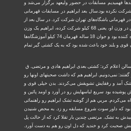
عدها فهمیدیم مسابقات در حضور ولیعهد برگزار می‌شد و
شرکت نکرده بود.
سال بعد ابراهیم در مسابقات قهرمانی
در سال بعد از
آن در مسابقات قهرمانی آموزشگاه‌ها وقتی دید دوست صمیمی‌ خودش در وزن او، یعنی 68 کیلو شرکت کرده، ابراهیم یک وزن
بالاتر رفت و در 74 کیلو شرکت کرد. در آن سال درخشش ابراهیم خیره کننده بود و جوان 18 ساله قهرمان 74 کیلو آموزشگاه‌ها
 قوی و بلند خود باعث شده بود که به یک کشتی گیر تمام
الن اعلام کرد:
کشتی بعدی ابراهیم هادی و مرتضی. ق
فتند: نمی‌دونیم.
ابراهیم هم که داشت صحبتهای اونها رو
 آمد و رفقایش تشویقش می‌کردند. بدن خیلی قوی و
 پوشیده بود سریع لباسهایش رو در آورد و اومد پائین و
اه می‌کردم. مربي هم از گوشه تشک ابراهیم رو راهنمائی
بود که داور سوت شروع مسابقه رو زد.
به محض شنیدن
بیدش به تشک.
مرتضی چندین بار تقلا کرد که از حالت پل
د اونقدر با حریفش صحبت کرد و خندید که دل اون رو هم به دست آورد.