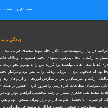
صفحه اول
صفحات
زندگی نامه
ابراهیم در اول اردیبهشت سال36در محله شهید س
شمار می‌رفت با اينحال پدرش، مشهدي محمد حسین، به اوعلاقه خا
دری که با شغل بقالی توانسته بود فرزندانش را به بهترین نحو تربیت نم
نجا بود که همچون مردان بزرگ، زندگی را به پیش برد و درکنار تح
القانی رفت و دبیرستان را نیز در مدارس ابوریحان و کریم‌خان زند. و
اياني دبيرستان مطالعات غير درسي را شروع كرد.
حضور در هيئت جو
لامه محمد تقي جعفري بسيار در رشد شخصيتي ابراهيم موثر بود. در
اد. او همزمان با تحصیل علم به کار در بازار تهران مشغول بود و پس ا
رورش منتقل شد و همچون معلمی فداکار به تربیت فرزندان این مر