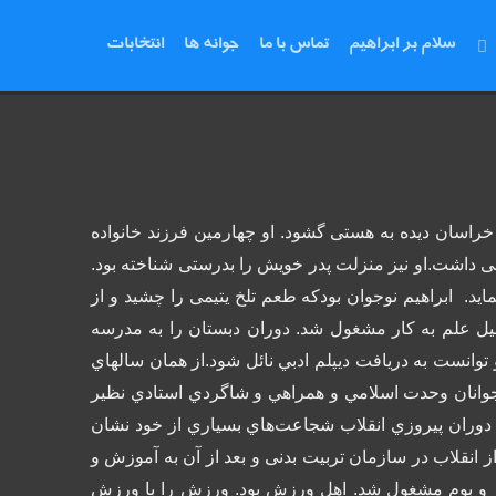
سلام بر ابراهیم
تماس با ما
جوانه ها
انتخابات
عیدی حوالی میدان خراسان دیده به هستی گشود. او چهارمین فرزند خانواده
صی داشت.
او نیز منزلت پدر خویش را بدرستی شناخته بود.
اید.
ابراهیم نوجوان بودکه طعم تلخ یتیمی را چشید و از
صیل علم به کار مشغول شد. دوران دبستان را به مدرسه
 توانست به دریافت دیپلم ادبي نائل شود.از همان سالهاي
انان وحدت اسلامي و همراهي و شاگردي استادي نظير
 دوران پيروزي انقلاب شجاعت‌هاي بسياري از خود نشان
ز انقلاب در سازمان تربیت بدنی و بعد از آن به آموزش و
ز و بوم مشغول شد. اهل ورزش بود. ورزش را با ورزش