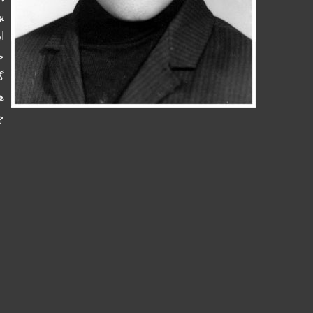
پ
ا
ح
ه
چ