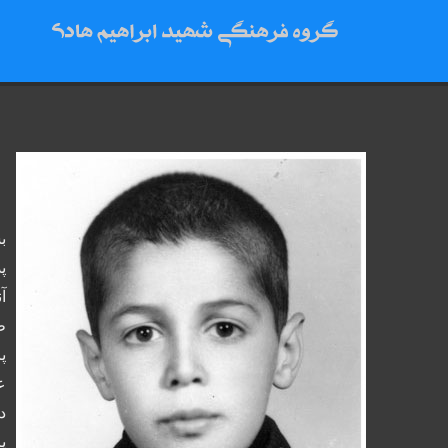
ب
پ
آ
ط
پ
ع
د
پ