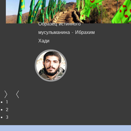
Образец истинного
мусульманина - Ибрахим
Хади
1
2
3