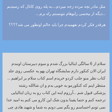
مثل مادر بچه مرده زجه میزدم....به پله روی کانال که رسیدیم
...دیگه از بیحسی زانوهام نتونستم راه برم....
هرقدر فکر کردم نفهمیدم چرا باید حالم اونطور می شد؟؟؟؟
سلام از 6 سالگی ایتالیا بزرگ شدم و سوم دبیرستان اومدم
ایران الان کنکور دارم نمایشگاه تهران یهو یه عکسی روی جلد
کتاب نظر منو جلب کردو خریدم اسم کتاب سلام بر ابراهیم ...
منتظر اینم که کنکورمو به خوبی بدم و ان شاالله رشته
پزشکی قبول شم ...آرزوم اینه این کتاب رو به زبان ایتالیایی
ترجمه کنم و حتما یقینا بدون شک این کارو می کنم به امید خدا
نمی تونم احساسم رو بگم نمی دونم به شما و شهید هادی چی