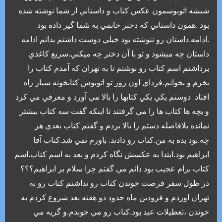
شيشه اتوبوسمون عکس کتاب و داستاني از شما نوشته شده
بود .همون داستاني که دختر خانمي به شما گير داده بود
.ادامه.داستان رو ننوشته بود خيلي دوست داشتم بدانم ادامه
داستان چه ميشود و تو با آن دختر چه ميکني.سريع کاغذي
برداشتم اسم کتاب رو نوشتم تا به تهران که آمدم کتاب را
بخرم و بخوانم.فرداي اون روز تو اتوبوس کتابخونه سيار راه
افتاد دوستم يکي يکي کتابها را بالا مي آورد و معرفي مي کرد
و بچه ها کتاب ها را مي گرفتند تا اينکه گفت سه کتاب بيشتر
نمانده بلافاصله دستم را بالا بردم و گفتم کتاب بعدي هر
چه.بود بده به من.کتاب رو دادند. باورم نمي شد.کتاب آقا
ابراهيم بود.ابتدا به عکسش نگاه کردم و بعد به اسم کتاب.اسم
کتاب برام عجيب بود دائم مي گفتم چرا سلام بر ابراهيم؟؟؟
در طول سفر فرصت خوندن کتاب رو نداشتم کتاب رو به
تهران اوردم و فرودين ماه حدود دو هفته بعد شروع کردم به
خوندن ،تعطيلات عيد بود.کتاب رو مي خوندم.و گريه مي