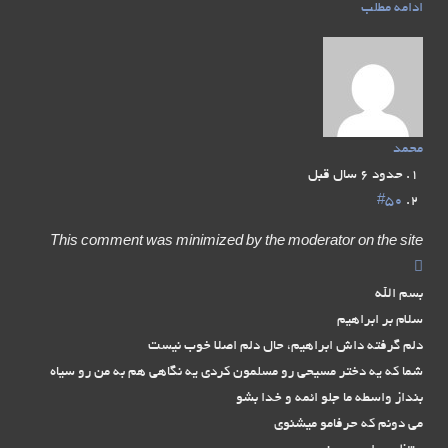
ادامه مطلب
محمد
حدود 6 سال قبل
#50
This comment was minimized by the moderator on the site
بسم الله
سلام بر ابراهيم
دلم گرفته داش ابراهيم، حال دلم اصلا خوب نيست
شما كه يه دختر مسيحي رو مسلمون كردي يه نگاهي هم به من رو سياه
بنداز واسطه ما جلو ائمه و خدا بشو
مي دونم كه حرفامو ميشنوي