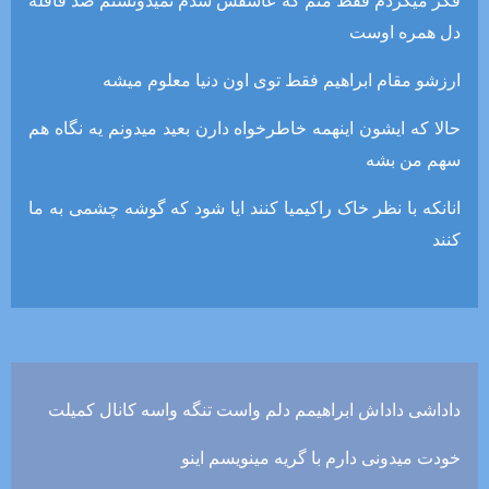
فکر میکردم فقط منم که عاشقش شدم نمیدونستم صد قافله
دل همره اوست
ارزشو مقام ابراهیم فقط توی اون دنیا معلوم میشه
حالا که ایشون اینهمه خاطرخواه دارن بعید میدونم یه نگاه هم
سهم من بشه
انانکه با نظر خاک راکیمیا کنند ایا شود که گوشه چشمی به ما
کنند
داداشی داداش ابراهیمم دلم واست تنگه واسه کانال کمیلت
خودت میدونی دارم با گریه مینویسم اینو