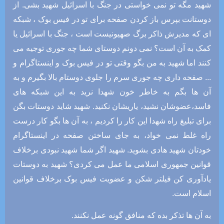
شهید مگه تو نمی خواستی در جنگ با اسرائیل شهید بشی. از
دوستانت بپرس باز کردن صفحه برای تو در فیس بوک ، شبکه
ای که مدیرش ذاکر برگ صهیونیست است ، جنگ با اسرائیل یا
کمک به آن است؟ نمی دونم دوستای شما چه جوری توجیه می
کنند اما شهید به من بگو وقتی تو در فیس بوک و اینستاگرام و
... صفحه داری چه جوری سرم را جلوی دوستام بالا بگیرم و به
آن ها بگم به خاطر خون شهدا نرید به این شبکه های
فاسد،عضوشان نشید، یاریشان نکنید. شهید شاید دوستات بگن
برای تبلیغ راه شهدا این کار را کردیم ، به آن ها بگو کار درست
راه غلط نمی خواد، به جای ساختن صفحه در اینستاگرام
خودتان شهید هادی بشوید. شهید اگر شما شهید نبودی برخلاف
قوانین جمهوری اسلامی ما عمل می کردی؟ شهید به دوستات
یادآوری کن فیلتر شکن و عضویت فیس بوک برخلاف قوانین
اسلام است.
به آن ها تذکر بده که منافق گونه عمل نکنند.