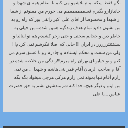
بگم فقط اینکه تمام تلاشمو می کنم تا انتقام همه ی شهدا و
جانبازارو بگیرم قسمممممممم می خورم من ممنونم از شما
از شهدا و مخصوصا از اقای علی اکبر رائفی پور که راه رو به
من نشون دادید تمام هدف زندگیم همین شده...من خیلی به
خاطر دین و حجابم سختی و حتی زجر کشیدم هم تو ایتالیا و
بیشتتتتررررر در ایران !!! جایی که اصلا فکرشم نمی کردم!!!
ولی من سفت و محکم ایستادم و چادرم رو با عشق سرم می
کنم و تو خیابونای تهران راه میرم!!!زندگی من خلاصه شده در
آقا م صاحب الزمان آقام قمر بنی هاشم و شهدا ... من نمی
زارم آقام تنها بمونه نمی زارم هرکی هرچی میخواد بگه بگه
من اینم و دیگر هیچ...خدا کنه شرمندشون نشم به حق حضرت
عباس ...یا علی