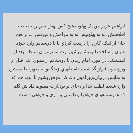
ابراهيم عزيز من يک پهلونه هيچ کس بهش نمي رسه.نه به
اخلاصش ،نه به پهلونيش نه به مرامش و غيرتش ....ابراهيم
جان از اينکه کارم را درست کردي تا با دوستانم وارد حوزه
هنري و ساخت انيميشن بشيم ازت ممنونم.ان شاءا... بعد از
انيميشني در مورد امام زمان با دوستانم از همون ابتدا قبل از
ورودمون قرار گذاشتيم داستانهاي زندگيتو به صورت انيميشن
به نمايش دربياريم.برامون دعا کن موفق بشيم.تا اينجا هم که
وارد شديم لطف خدا و دعاي تو بود.ازت ممنونم داداش گلم
که هميشه هواي خواهراتو داشتي و داري و خواهي داشت