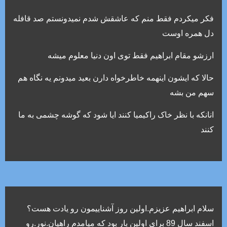
فکر میکردم فقط منم که عاشقش شدم نمیدونستم صد قافله
دل همره اوست
ارزشو مقام ابراهیم فقط توی اون دنیا معلوم میشه
حالا که ایشون اینهمه خاطرخواه دارن بعید میدونم یه نگاه هم
سهم من بشه
انانکه با نظر خاک راکیمیا کنند ایا شود که گوشه چشمی به ما
کنند
سلام ابراهيم عزيزم.اولين روز آشناييمون رو يادت هست؟
اسفند سال 89 براي اولين بار بود که ميامدم راهيان.نور.رو